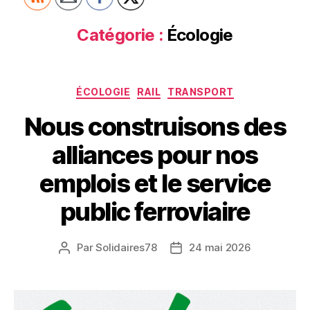
Catégorie :
Écologie
Catégories
ÉCOLOGIE
RAIL
TRANSPORT
Nous construisons des
alliances pour nos
emplois et le service
public ferroviaire
Par
Solidaires78
24 mai 2026
Auteur
Date
de
de
l’article
l’article