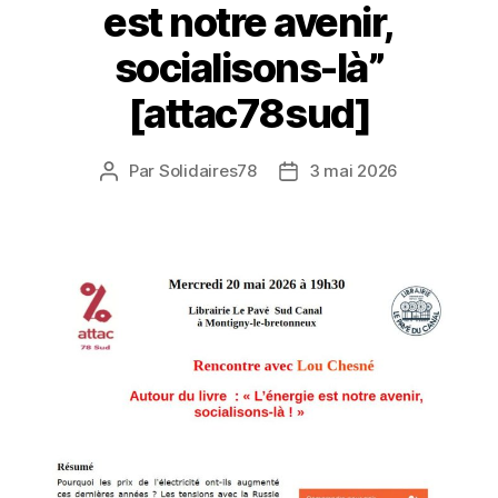
est notre avenir,
socialisons-là”
[attac78sud]
Par
Solidaires78
3 mai 2026
Auteur
Date
de
de
l’article
l’article