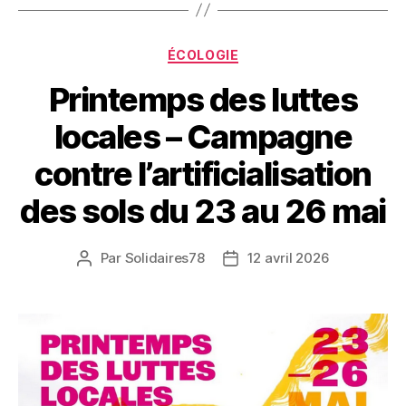
Catégories
ÉCOLOGIE
Printemps des luttes
locales – Campagne
contre l’artificialisation
des sols du 23 au 26 mai
Par
Solidaires78
12 avril 2026
Auteur
Date
de
de
l’article
l’article