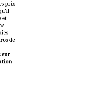
es prix
qu’il
 et
ns
nies
uros de
s sur
ation