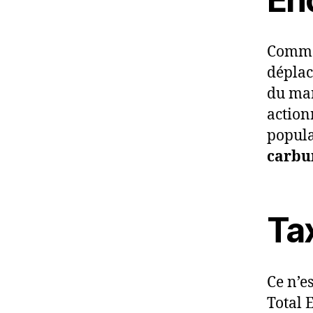
Comme 
déplac
du mar
action
popula
carbur
Tax
Ce n’es
Total 