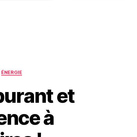
ÉNERGIE
burant et
gence à