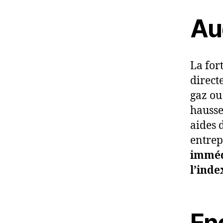
Au
La for
direct
gaz ou 
hausse
aides 
entrep
imméd
l’inde
Enc