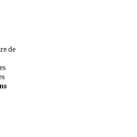
ure de
es
es
ns