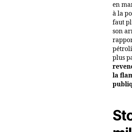
en mar
à la p
faut p
son ar
rappor
pétrol
plus p
revend
la fla
publiq
Sto