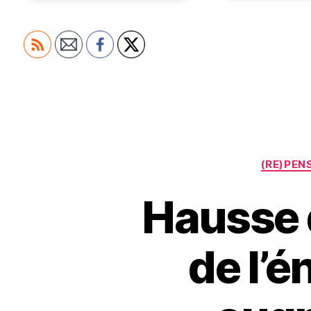
(RE)PEN
Hausse d
de l’é