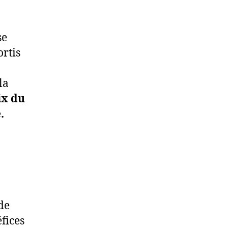
se
ortis
la
ix du
.
 de
éfices