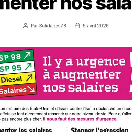
enter nos salai
Par
Solidaires78
5 avril 2026
Auteur
Date
de
de
l’article
l’article