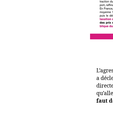
L’agres
a décl
direct
qu’all
faut 