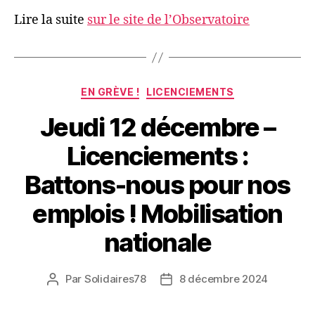
Lire la suite
sur le site de l’Observatoire
Catégories
EN GRÈVE !
LICENCIEMENTS
Jeudi 12 décembre –
Licenciements :
Battons-nous pour nos
emplois ! Mobilisation
nationale
Par
Solidaires78
8 décembre 2024
Auteur
Date
de
de
l’article
l’article