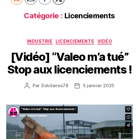
Catégorie :
Licenciements
Catégories
INDUSTRIE
LICENCIEMENTS
VIDÉO
[Vidéo] “Valeo m’a tué”
Stop aux licenciements !
Par
Solidaires78
5 janvier 2025
Auteur
Date
de
de
l’article
l’article