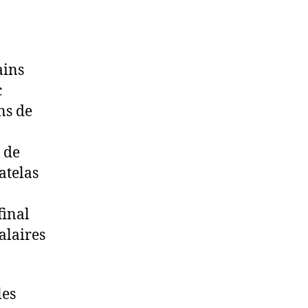
ains
c
ns de
 de
atelas
final
alaires
les