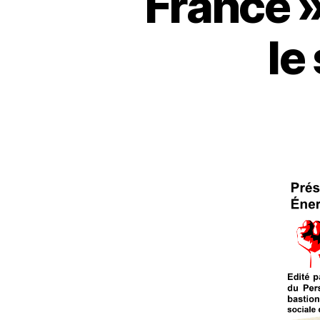
France »
le