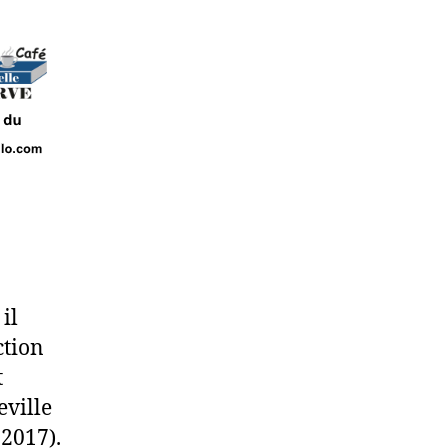
il
ction
t
eville
-2017).