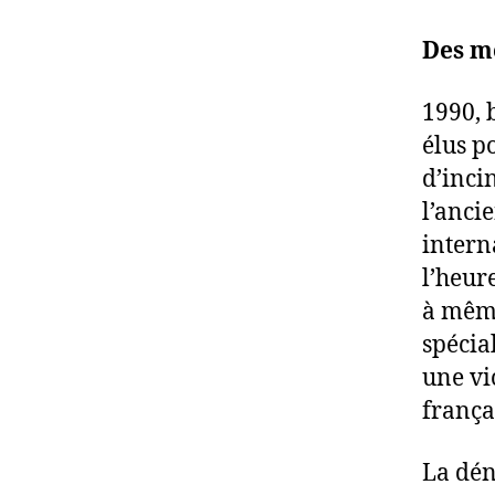
Des mo
1990, 
élus p
d’inci
l’anci
intern
l’heur
à même
spécia
une vi
frança
La dén