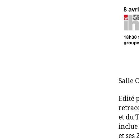
Salle 
Edité p
retrac
et du 
inclue
et ses