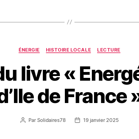
Catégories
ÉNERGIE
HISTOIRE LOCALE
LECTURE
du livre « Energ
d’Ile de France 
Par
Solidaires78
19 janvier 2025
Auteur
Date
de
de
l’article
l’article