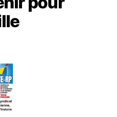
enir pour
lle