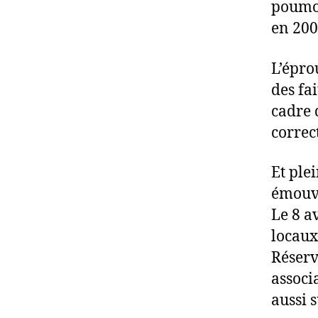
poumon
en 200
L’épro
des fa
cadre 
correc
Et plei
émouva
Le 8 a
locaux
Réserv
associ
aussi 