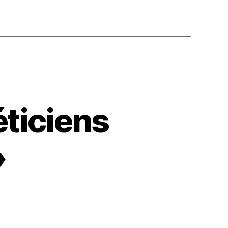
éticiens
»