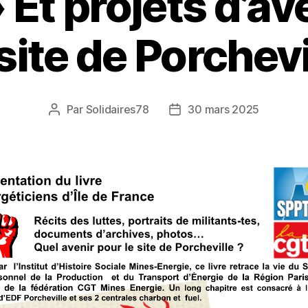
 Et projets d’av
 site de Porchevi
Par
Solidaires78
30 mars 2025
Auteur
Date
de
de
l’article
l’article