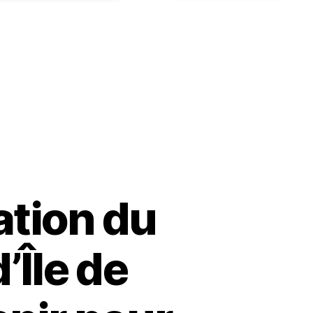
ation du
’Île de