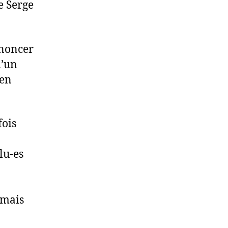
e Serge
énoncer
d’un
 en
fois
lu-es
 mais