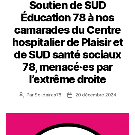
Soutien de SUD
Éducation 78 à nos
camarades du Centre
hospitalier de Plaisir et
de SUD santé sociaux
78, menacé·es par
l’extrême droite
Par
Solidaires78
20 décembre 2024
Auteur
Date
de
de
l’article
l’article