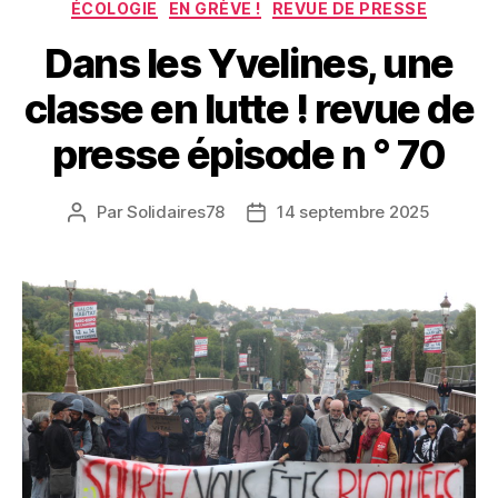
ÉCOLOGIE
EN GRÈVE !
REVUE DE PRESSE
Dans les Yvelines, une
classe en lutte ! revue de
presse épisode n ° 70
Par
Solidaires78
14 septembre 2025
Auteur
Date
de
de
l’article
l’article