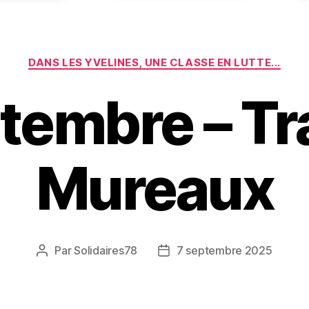
Catégories
DANS LES YVELINES, UNE CLASSE EN LUTTE...
tembre – Tr
Mureaux
Par
Solidaires78
7 septembre 2025
Auteur
Date
de
de
l’article
l’article