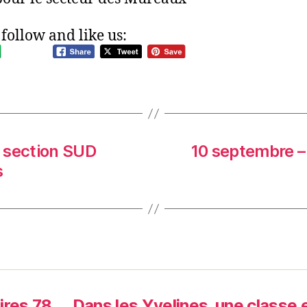
 follow and like us:
a section SUD
10 septembre –
s
ires 78
Dans les Yvelines, une classe 