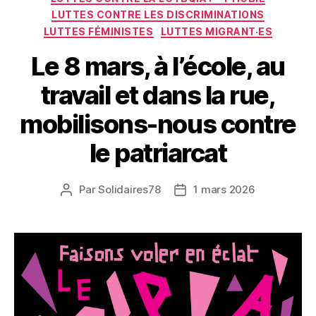
LUTTES CONTRE LES DISCRIMINATIONS
LUTTES FÉMINISTES
LUTTES MIGRANT·ES
Le 8 mars, à l’école, au
travail et dans la rue,
mobilisons-nous contre
le patriarcat
Par
Solidaires78
1 mars 2026
Auteur
Date
de
de
l’article
l’article