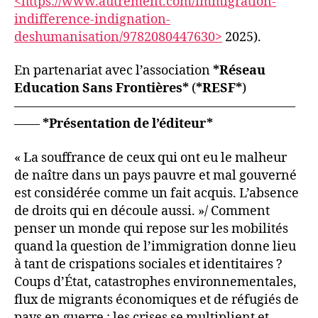
<https://www.autrement.com/immigration-
indifference-indignation-
deshumanisation/9782080447630>
2025).
En partenariat avec l’association
*Réseau
Education Sans Frontières*
(
*RESF*
)
——————————————————————
——
*Présentation de l’éditeur*
« La souffrance de ceux qui ont eu le malheur
de naître dans un pays pauvre et mal gouverné
est considérée comme un fait acquis. L’absence
de droits qui en découle aussi. »/ Comment
penser un monde qui repose sur les mobilités
quand la question de l’immigration donne lieu
à tant de crispations sociales et identitaires ?
Coups d’État, catastrophes environnementales,
flux de migrants économiques et de réfugiés de
pays en guerre : les crises se multiplient et