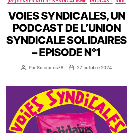
(RE)PENSER NOTRE SYNDICALISME
PODCAST
RAIL
VOIES SYNDICALES, UN
PODCAST DE L’UNION
SYNDICALE SOLIDAIRES
– EPISODE N°1
Par
Solidaires78
27 octobre 2024
Auteur
Date
de
de
l’article
l’article