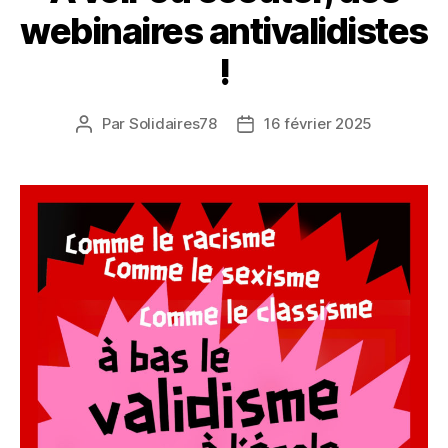
webinaires antivalidistes
!
Par
Solidaires78
16 février 2025
Auteur
Date
de
de
l’article
l’article