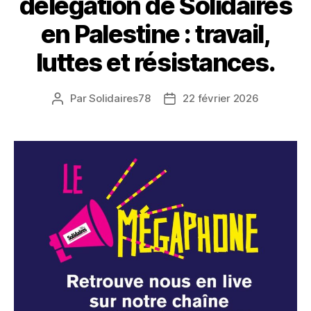
délégation de Solidaires
en Palestine : travail,
luttes et résistances.
Par
Solidaires78
22 février 2026
Auteur
Date
de
de
l’article
l’article