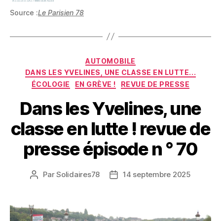
Source :
Le Parisien 78
Catégories
AUTOMOBILE
DANS LES YVELINES, UNE CLASSE EN LUTTE...
ÉCOLOGIE
EN GRÈVE !
REVUE DE PRESSE
Dans les Yvelines, une
classe en lutte ! revue de
presse épisode n ° 70
Par
Solidaires78
14 septembre 2025
Auteur
Date
de
de
l’article
l’article