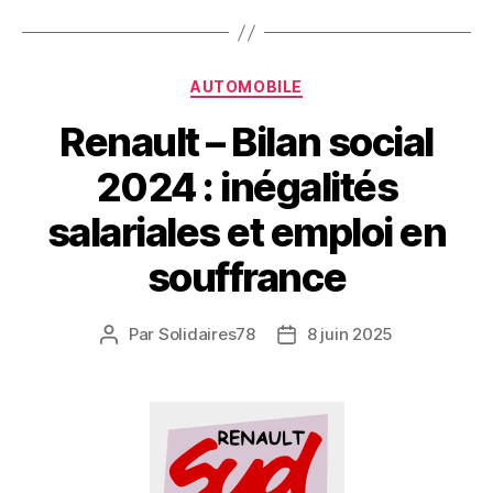
Catégories
AUTOMOBILE
Renault – Bilan social
2024 : inégalités
salariales et emploi en
souffrance
Par
Solidaires78
8 juin 2025
Auteur
Date
de
de
l’article
l’article