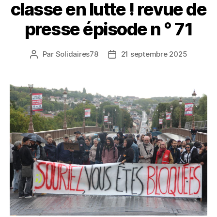
classe en lutte ! revue de
presse épisode n ° 71
Par
Solidaires78
21 septembre 2025
Auteur
Date
de
de
l’article
l’article