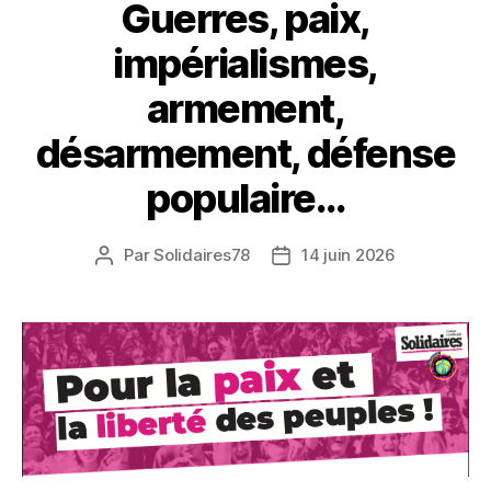
Guerres, paix,
impérialismes,
armement,
désarmement, défense
populaire…
Par
Solidaires78
14 juin 2026
Auteur
Date
de
de
l’article
l’article