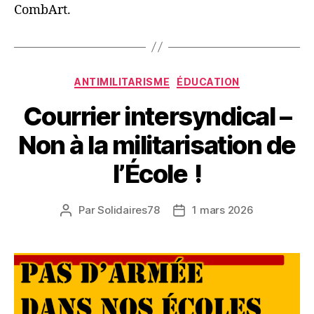
CombArt.
Catégories
ANTIMILITARISME
ÉDUCATION
Courrier intersyndical –
Non à la militarisation de
l’École !
Par
Solidaires78
1 mars 2026
Auteur
Date
de
de
l’article
l’article