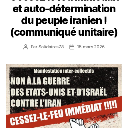
et auto-détermination
du peuple iranien !
(communiqué unitaire)
Par
Solidaires78
15 mars 2026
Auteur
Date
de
de
l’article
l’article