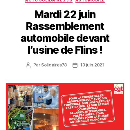
Mardi 22 juin
Rassemblement
automobile devant
l’usine de Flins !
Par
Solidaires78
19 juin 2021
Auteur
Date
de
de
l’article
l’article