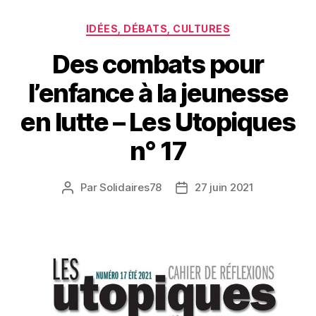
Catégories
IDÉES, DÉBATS, CULTURES
Des combats pour
l’enfance à la jeunesse
en lutte – Les Utopiques
n° 17
Par
Solidaires78
27 juin 2021
Auteur
Date
de
de
l’article
l’article