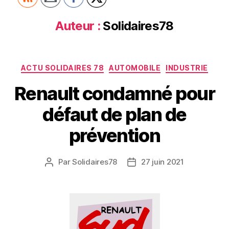
Auteur :
Solidaires78
Catégories
ACTU SOLIDAIRES 78
AUTOMOBILE
INDUSTRIE
Renault condamné pour
défaut de plan de
prévention
Par
Solidaires78
27 juin 2021
Auteur
Date
de
de
l’article
l’article