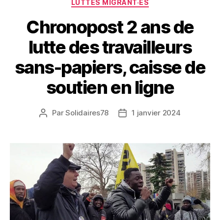
LUTTES MIGRANT·ES
Chronopost 2 ans de
lutte des travailleurs
sans-papiers, caisse de
soutien en ligne
Par
Solidaires78
1 janvier 2024
Auteur
Date
de
de
l’article
l’article