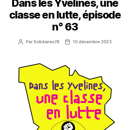
Dans les Yvelines, une
classe en lutte, épisode
n° 63
Par
Solidaires78
10 décembre 2023
Auteur
Date
de
de
l’article
l’article