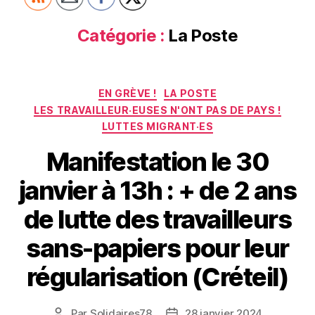
Catégorie :
La Poste
Catégories
EN GRÈVE !
LA POSTE
LES TRAVAILLEUR·EUSES N'ONT PAS DE PAYS !
LUTTES MIGRANT·ES
Manifestation le 30
janvier à 13h : + de 2 ans
de lutte des travailleurs
sans-papiers pour leur
régularisation (Créteil)
Par
Solidaires78
28 janvier 2024
Auteur
Date