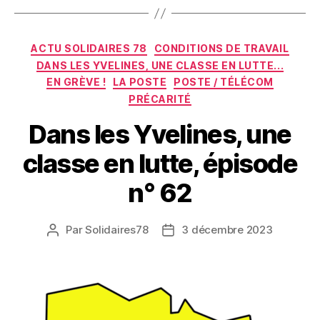
Catégories
ACTU SOLIDAIRES 78
CONDITIONS DE TRAVAIL
DANS LES YVELINES, UNE CLASSE EN LUTTE...
EN GRÈVE !
LA POSTE
POSTE / TÉLÉCOM
PRÉCARITÉ
Dans les Yvelines, une
classe en lutte, épisode
n° 62
Par
Solidaires78
3 décembre 2023
Auteur
Date
de
de
l’article
l’article