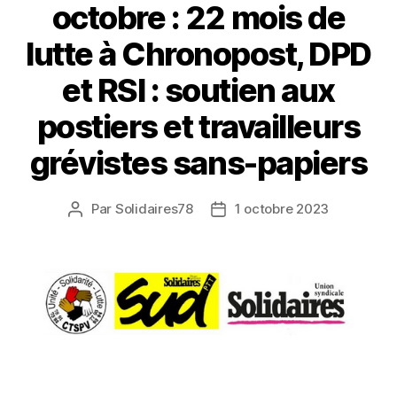
octobre : 22 mois de
lutte à Chronopost, DPD
et RSI : soutien aux
postiers et travailleurs
grévistes sans-papiers
Par
Solidaires78
1 octobre 2023
Auteur
Date
de
de
l’article
l’article