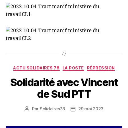
Catégories
ACTU SOLIDAIRES 78
LA POSTE
RÉPRESSION
Solidarité avec Vincent
de Sud PTT
Par
Solidaires78
29 mai 2023
Auteur
Date
de
de
l’article
l’article