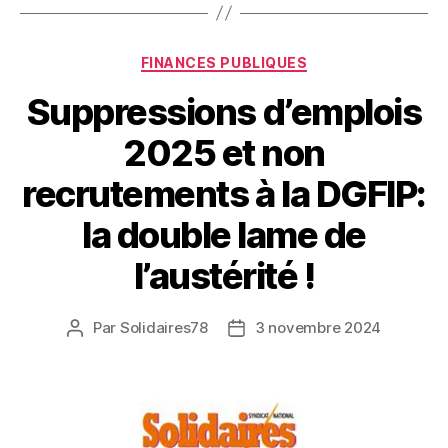
Catégories
FINANCES PUBLIQUES
Suppressions d’emplois
2025 et non
recrutements à la DGFIP:
la double lame de
l’austérité !
Par
Solidaires78
3 novembre 2024
Auteur
Date
de
de
l’article
l’article