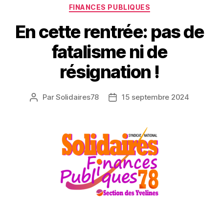
Catégories
FINANCES PUBLIQUES
En cette rentrée: pas de
fatalisme ni de
résignation !
Par
Solidaires78
15 septembre 2024
Auteur
Date
de
de
l’article
l’article