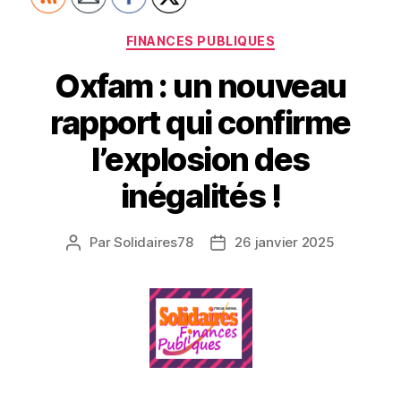
Catégories
FINANCES PUBLIQUES
Oxfam : un nouveau
rapport qui confirme
l’explosion des
inégalités !
Par
Solidaires78
26 janvier 2025
Auteur
Date
de
de
l’article
l’article