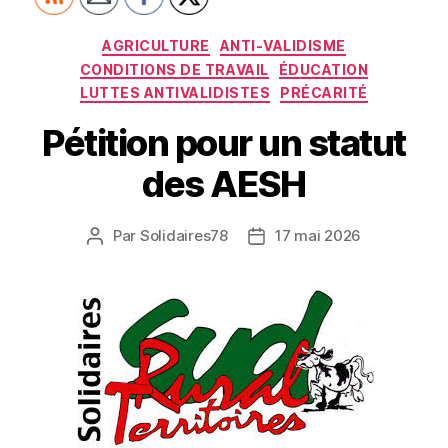
Catégories
AGRICULTURE
ANTI-VALIDISME
CONDITIONS DE TRAVAIL
ÉDUCATION
LUTTES ANTIVALIDISTES
PRÉCARITÉ
Pétition pour un statut
des AESH
Par
Solidaires78
17 mai 2026
Auteur
Date
de
de
l’article
l’article