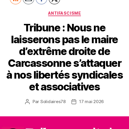
Catégories
ANTIFASCISME
Tribune : Nous ne
laisserons pas le maire
d’extrême droite de
Carcassonne s’attaquer
à nos libertés syndicales
et associatives
Par
Solidaires78
17 mai 2026
Auteur
Date
de
de
l’article
l’article