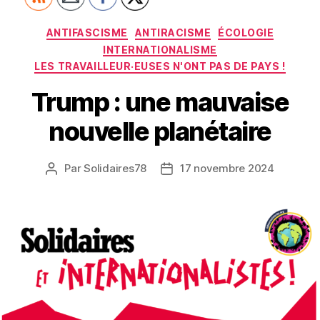
Catégories
ANTIFASCISME
ANTIRACISME
ÉCOLOGIE
INTERNATIONALISME
LES TRAVAILLEUR·EUSES N'ONT PAS DE PAYS !
Trump : une mauvaise
nouvelle planétaire
Par
Solidaires78
17 novembre 2024
Auteur
Date
de
de
l’article
l’article