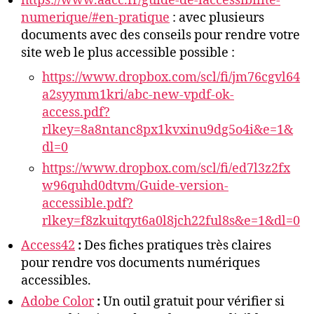
https://www.aacc.fr/guide-de-laccessibilite-
numerique/#en-pratique
: avec plusieurs
documents avec des conseils pour rendre votre
site web le plus accessible possible :
https://www.dropbox.com/scl/fi/jm76cgvl64
a2syymm1kri/abc-new-vpdf-ok-
access.pdf?
rlkey=8a8ntanc8px1kvxinu9dg5o4i&e=1&
dl=0
https://www.dropbox.com/scl/fi/ed7l3z2fx
w96quhd0dtvm/Guide-version-
accessible.pdf?
rlkey=f8zkuitqyt6a0l8jch22ful8s&e=1&dl=0
Access42
:
Des fiches pratiques très claires
pour rendre vos documents numériques
accessibles.
Adobe Color
:
Un outil gratuit pour vérifier si