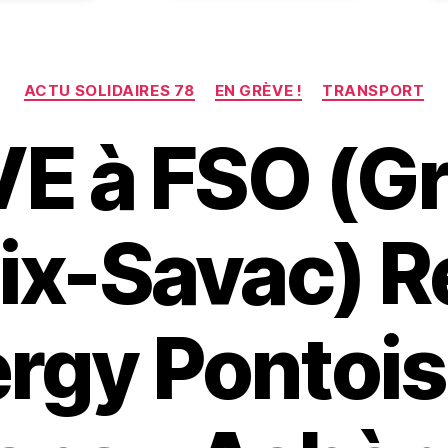
Catégories
ACTU SOLIDAIRES 78
EN GRÈVE !
TRANSPORT
E à FSO (G
ix-Savac) 
rgy Pontois