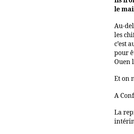
Ils ir
le mai
Au-del
les chi
c’est 
pour ê
Ouen 
Et on 
A Conf
La rep
intéri