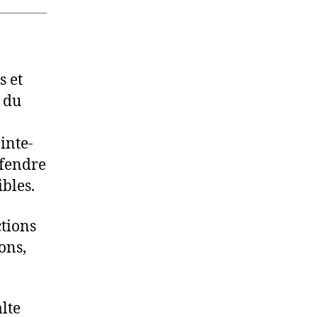
s et
s du
inte-
éfendre
ibles.
ctions
ons,
alte