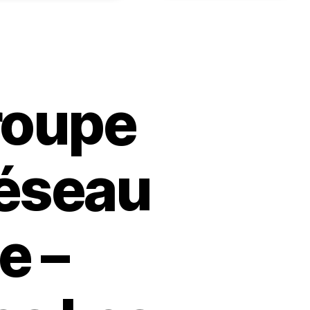
roupe
Réseau
e –