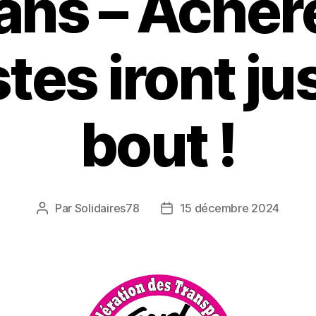
ans – Achèr
tes iront j
bout !
Par
Solidaires78
15 décembre 2024
Auteur
Date
de
de
l’article
l’article