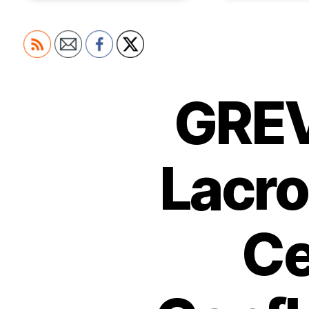
GREV
Lacro
Ce