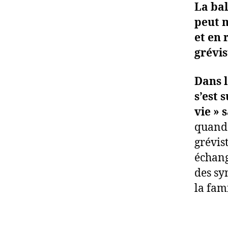
La bal
peut m
et en
grévis
Dans l
s’est 
vie »
quand 
grévist
échang
des sy
la fami