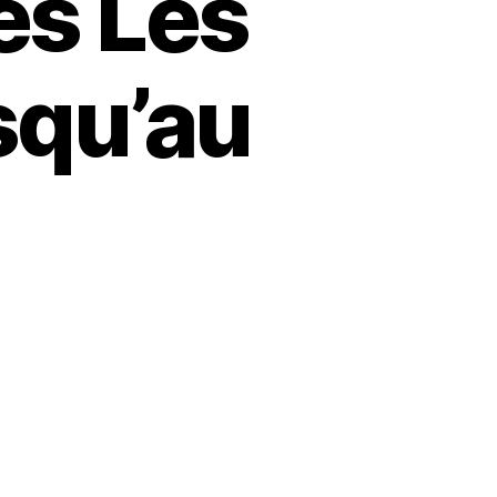
es Les
usqu’au