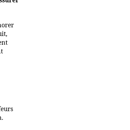
assurer
norer
it,
ent
nt
feurs
n.