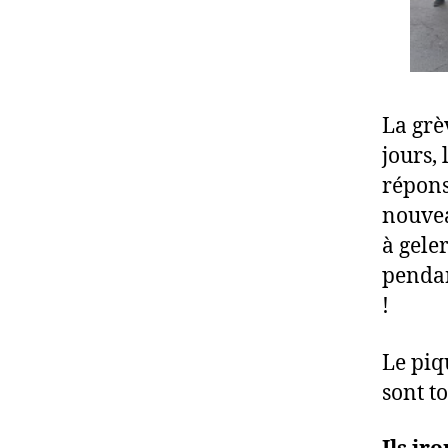
La grè
jours,
répons
nouvea
à gele
pendan
!
Le piqu
sont t