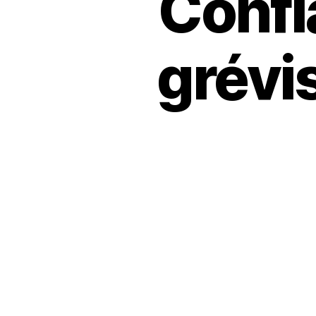
Confl
grévis