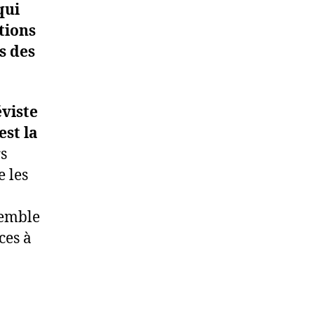
qui
tions
s des
éviste
est la
s
e les
semble
ces à