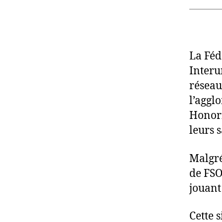
La Féd
Interu
réseau
l’aggl
Honori
leurs s
Malgré
de FSO
jouant
Cette 