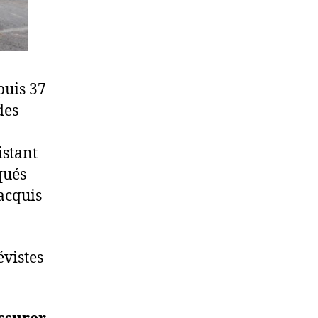
puis 37
des
istant
qués
 acquis
évistes