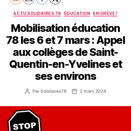
Catégories
ACTU SOLIDAIRES 78
ÉDUCATION
EN GRÈVE !
Mobilisation éducation
78 les 6 et 7 mars : Appel
aux collèges de Saint-
Quentin-en-Yvelines et
ses environs
Par
Solidaires78
2 mars 2024
Auteur
Date
de
de
l’article
l’article