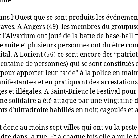
ine.
dans l’Ouest que se sont produits les événement
raves. A Angers (49), les membres du groupus
t l’Alvarium ont joué de la batte de base-ball t
de suite et plusieurs personnes ont du être con
ital. A Lorient (56) ce sont encore des “patriot
rentaine de personnes) qui se sont constitués 
 pour apporter leur “aide” à la police en ma
nifestant·es et en pratiquant des arrestations
es et illégales. A Saint-Brieuc le Festival pour
ne solidaire a été attaqué par une vingtaine 
nts d’ultradroite habillés en noir, cagoulés et 
t donc au moins sept villes qui ont vu la pest
dre dans la rue. Et à chaque fois elle a pu le f