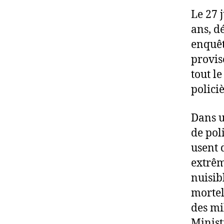
Le 27 
ans, dé
enquêt
provis
tout l
policiè
Dans u
de pol
usent 
extrêm
nuisibl
mortel
des mi
Minist