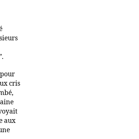
é
sieurs
”.
 pour
ux cris
ambé,
taine
voyait
re aux
 une