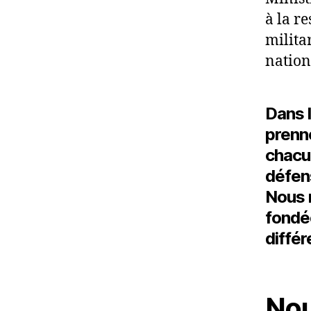
à la r
milita
nation
Dans l
prenne
chacun
défens
Nous r
fondée
différ
Nou