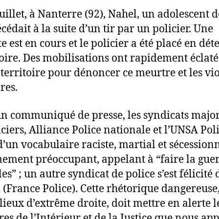
juillet, à Nanterre (92), Nahel, un adolescent d
cédait à la suite d’un tir par un policier. Une
e est en cours et le policier a été placé en dét
oire. Des mobilisations ont rapidement éclat
e territoire pour dénoncer ce meurtre et les vi
res.
n communiqué de presse, les syndicats major
iciers, Alliance Police nationale et l’UNSA Poli
d’un vocabulaire raciste, martial et sécessionn
ement préoccupant, appelant à “faire la gue
es” ; un autre syndicat de police s’est félicité 
 (France Police). Cette rhétorique dangereuse,
lieux d’extrême droite, doit mettre en alerte l
res de l’Intérieur et de la Justice que nous ap