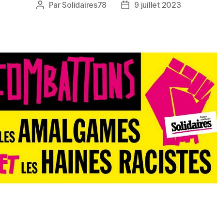
Par
Solidaires78
9 juillet 2023
Auteur
Date
de
de
l’article
l’article