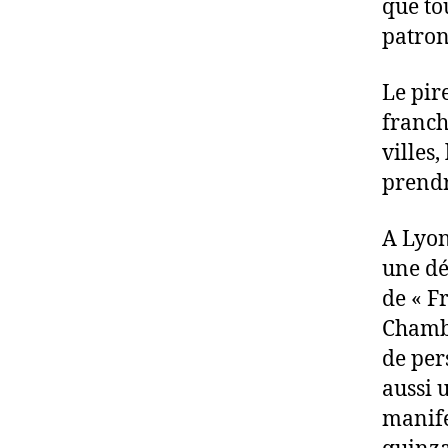
que to
patron
Le pir
franch
villes,
prendr
A Lyon
une dé
de « Fr
Chambé
de per
aussi 
manife