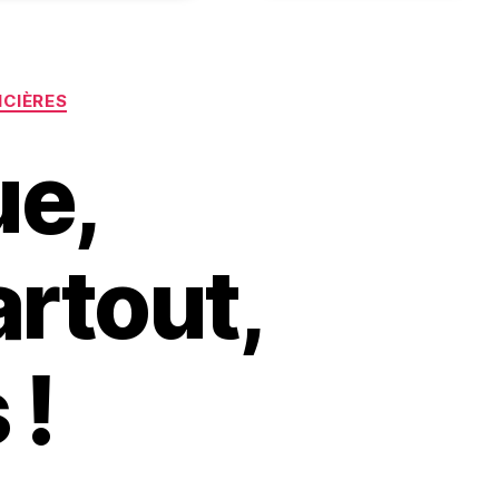
ICIÈRES
ue,
rtout,
 !