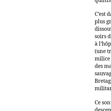
quinza
C’est 
plus g
dissou
soirs 
à l’hôp
(une t
milice
des ma
sauvag
Bretag
milita
Ce son
descen