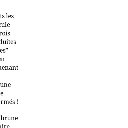
s les
cule
rois
duites
es”
en
lmenant
 une
de
armés !
e brune
aire