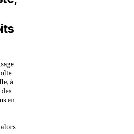
its
isage
volte
le, à
 des
lus en
 alors