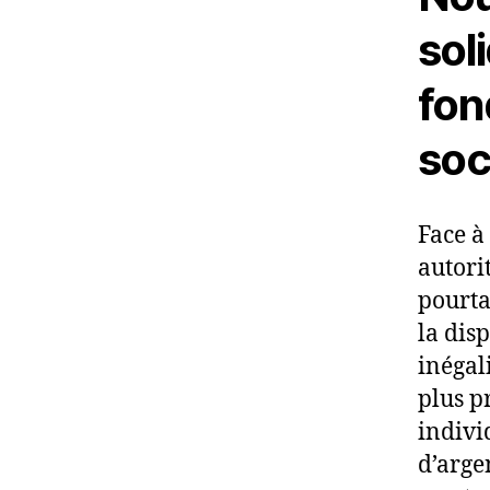
soli
fond
soc
Face à
autorit
pourta
la dis
inégal
plus p
indivi
d’arge