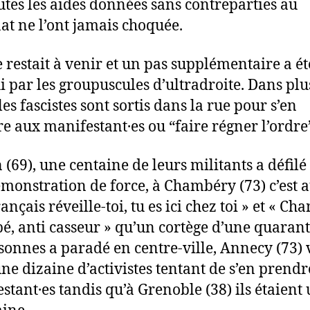
utes les aides données sans contreparties au
at ne l’ont jamais choquée.
e restait à venir et un pas supplémentaire a ét
i par les groupuscules d’ultradroite. Dans plu
 les fascistes sont sortis dans la rue pour s’en
e aux manifestant·es ou “faire régner l’ordre
 (69), une centaine de leurs militants a défilé
monstration de force, à Chambéry (73) c’est a
ançais réveille-toi, tu es ici chez toi » et « Ch
, anti casseur » qu’un cortège d’une quaran
sonnes a paradé en centre-ville, Annecy (73) 
une dizaine d’activistes tentant de s’en prend
stant·es tandis qu’à Grenoble (38) ils étaient