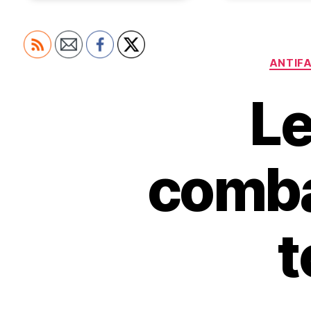
ANTIF
Le
comba
t