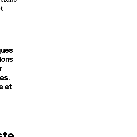
t
iques
lons
r
es.
e et
ste,