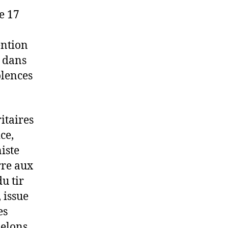
e 17
ention
é dans
olences
itaires
ce,
iste
rre aux
du tir
 issue
es
pelons