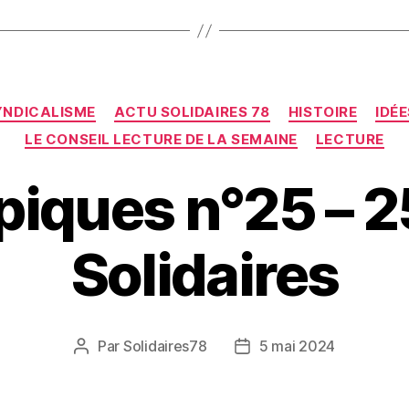
Catégories
YNDICALISME
ACTU SOLIDAIRES 78
HISTOIRE
IDÉ
LE CONSEIL LECTURE DE LA SEMAINE
LECTURE
piques n°25 – 2
Solidaires
Par
Solidaires78
5 mai 2024
Auteur
Date
de
de
l’article
l’article