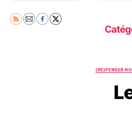
Catégo
(RE)PENSER N
L