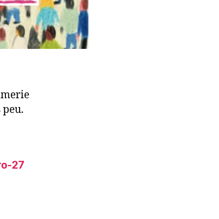
imerie
 peu.
ro-27