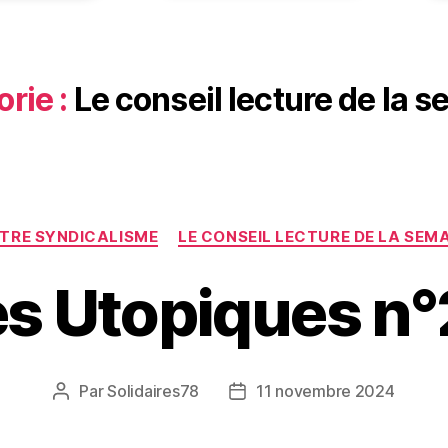
rie :
Le conseil lecture de la 
Catégories
OTRE SYNDICALISME
LE CONSEIL LECTURE DE LA SEM
es Utopiques n°
Par
Solidaires78
11 novembre 2024
Auteur
Date
de
de
l’article
l’article