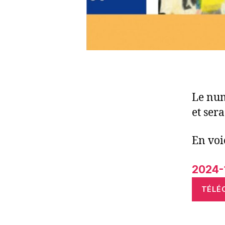
Le num
et sera
En voi
2024-
TÉLÉ