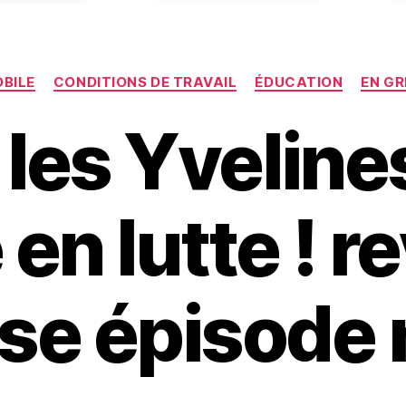
Catégories
BILE
CONDITIONS DE TRAVAIL
ÉDUCATION
EN GR
les Yveline
 en lutte ! r
se épisode n