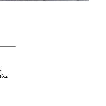
e
itez