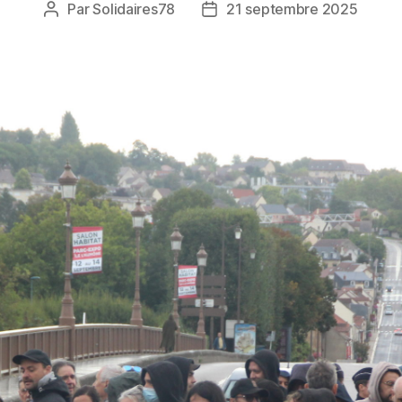
Par
Solidaires78
21 septembre 2025
Auteur
Date
de
de
l’article
l’article