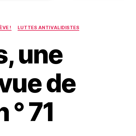
ÈVE !
LUTTES ANTIVALIDISTES
s, une
evue de
 ° 71