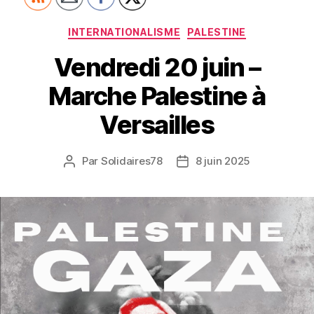
Catégories
INTERNATIONALISME
PALESTINE
Vendredi 20 juin –
Marche Palestine à
Versailles
Par
Solidaires78
8 juin 2025
Auteur
Date
de
de
l’article
l’article