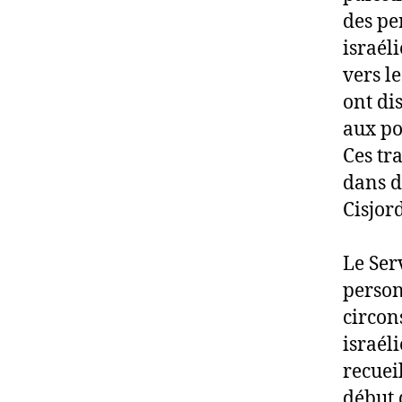
des per
israél
vers l
ont di
aux po
Ces tra
dans d
Cisjor
Le Ser
person
circon
israél
recuei
début 