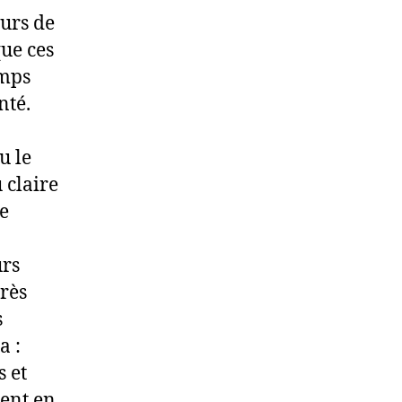
eurs de
ue ces
amps
nté.
u le
 claire
de
urs
rès
s
a :
s et
ient en