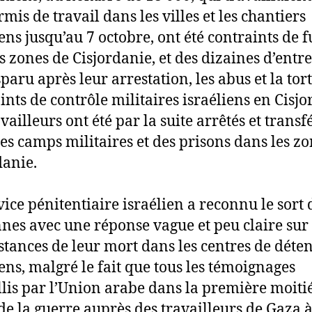
mis de travail dans les villes et les chantiers
iens jusqu’au 7 octobre, ont été contraints de f
es zones de Cisjordanie, et des dizaines d’entr
sparu après leur arrestation, les abus et la tor
ints de contrôle militaires israéliens en Cisjo
vailleurs ont été par la suite arrêtés et transf
es camps militaires et des prisons dans les zo
danie.
vice pénitentiaire israélien a reconnu le sort 
nes avec une réponse vague et peu claire sur 
stances de leur mort dans les centres de déte
iens, malgré le fait que tous les témoignages
llis par l’Union arabe dans la première moiti
de la guerre auprès des travailleurs de Gaza 