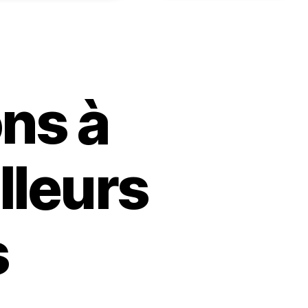
ons à
lleurs
s