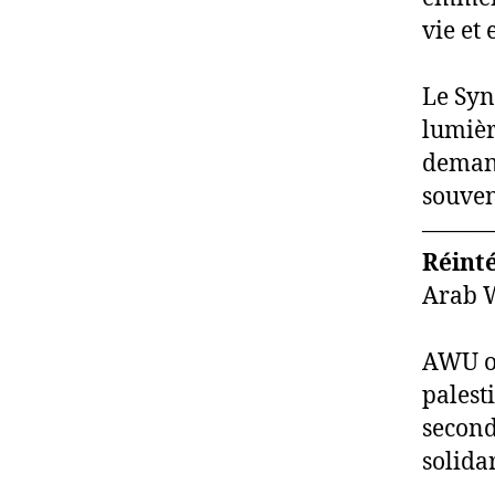
vie et
Le Syn
lumière
demand
souven
———
Réinté
Arab W
AWU ob
palest
second
solida