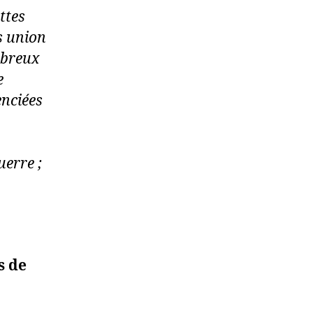
ttes
s union
mbreux
e
enciées
uerre ;
s de