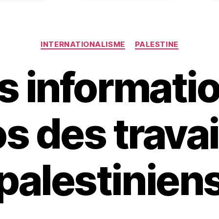
Catégories
INTERNATIONALISME
PALESTINE
s informati
s des travai
palestinien