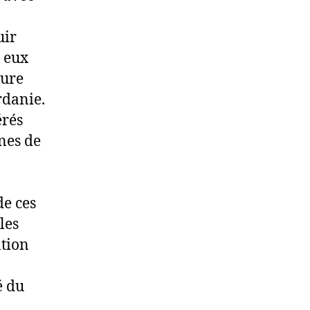
uir
e eux
ture
rdanie.
érés
nes de
de ces
les
ntion
é du
à