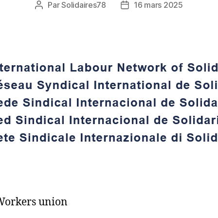
Par
Solidaires78
16 mars 2025
Auteur
Date
de
de
l’article
l’article
Workers union