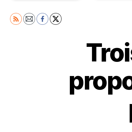
Troi
propo