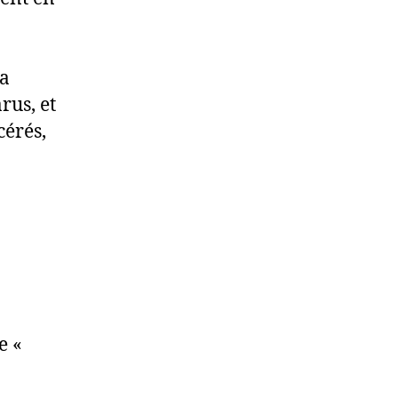
la
rus, et
cérés,
e «