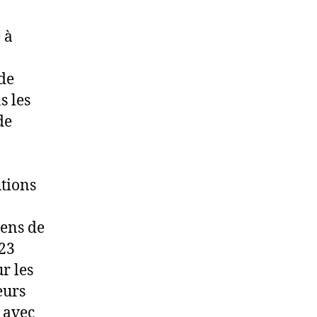
 à
 de
s les
de
utions
iens de
 23
ur les
eurs
 avec