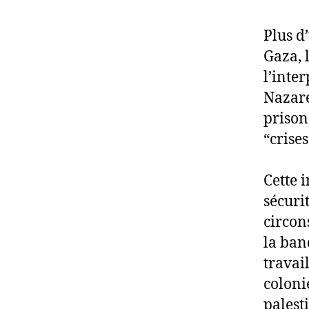
Plus d
Gaza, 
l’inte
Nazare
prison
“crise
Cette i
sécuri
circon
la ban
travail
coloni
palest