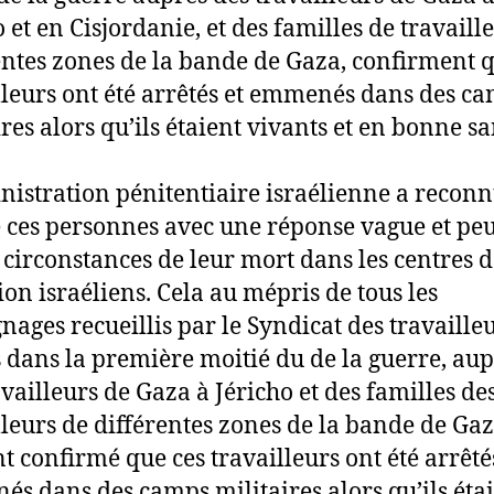
 et en Cisjordanie, et des familles de travaill
entes zones de la bande de Gaza, confirment q
lleurs ont été arrêtés et emmenés dans des c
ires alors qu’ils étaient vivants et en bonne sa
nistration pénitentiaire israélienne a reconn
e ces personnes avec une réponse vague et peu
s circonstances de leur mort dans les centres 
ion israéliens. Cela au mépris de tous les
nages recueillis par le Syndicat des travaille
 dans la première moitié du de la guerre, aup
availleurs de Gaza à Jéricho et des familles de
lleurs de différentes zones de la bande de Gaz
nt confirmé que ces travailleurs ont été arrêté
s dans des camps militaires alors qu’ils éta