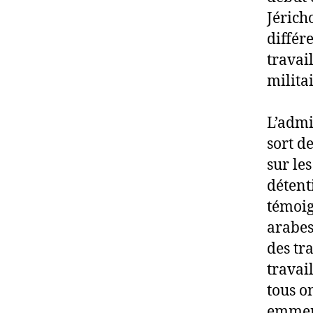
Jéricho
différ
travai
milita
L’admi
sort d
sur le
détent
témoig
arabes
des tr
travai
tous o
emmené