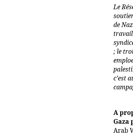
Le Rése
soutie
de Naz
travail
syndica
; le t
emploeu
palesti
c’est 
campa
A prop
Gaza 
Arab W