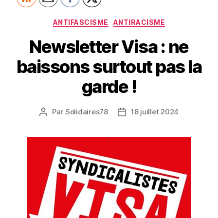
Catégories
ANTIFASCISME
ANTIRACISME
Newsletter Visa : ne
baissons surtout pas la
garde !
Par
Solidaires78
18 juillet 2024
Auteur
Date
de
de
l’article
l’article