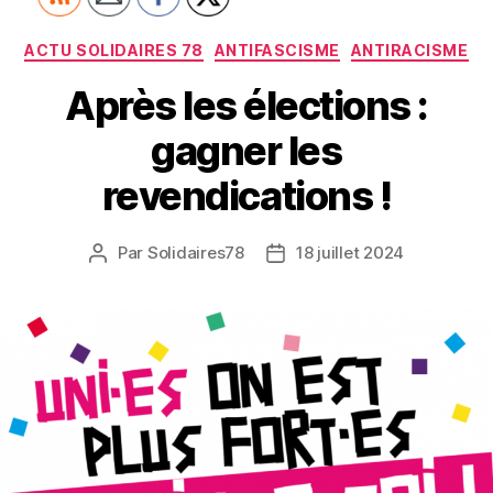
Catégories
ACTU SOLIDAIRES 78
ANTIFASCISME
ANTIRACISME
Après les élections :
gagner les
revendications !
Par
Solidaires78
18 juillet 2024
Auteur
Date
de
de
l’article
l’article