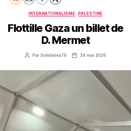
Catégories
INTERNATIONALISME
PALESTINE
Flottille Gaza un billet de
D. Mermet
Par
Solidaires78
24 mai 2026
Auteur
Date
de
de
l’article
l’article