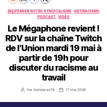
Catégories
(RE)PENSER NOTRE SYNDICALISME
ANTIRACISME
PODCAST
VIDÉO
Le Mégaphone revient !
RDV sur la chaîne Twitch
de l’Union mardi 19 mai à
partir de 19h pour
discuter du racisme au
travail
Par
Solidaires78
17 mai 2026
Auteur
Date
de
de
l’article
l’article