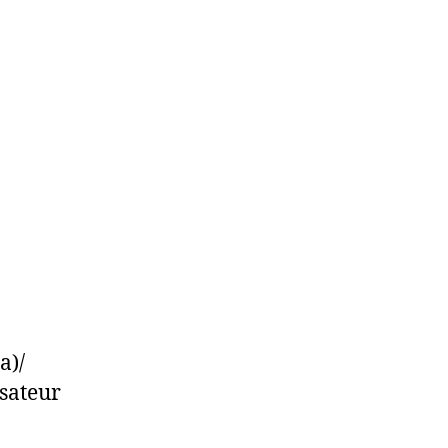
a)/
isateur