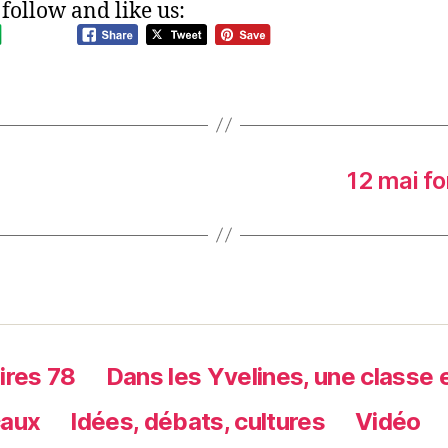
 follow and like us:
12 mai fo
ires 78
Dans les Yvelines, une classe 
caux
Idées, débats, cultures
Vidéo