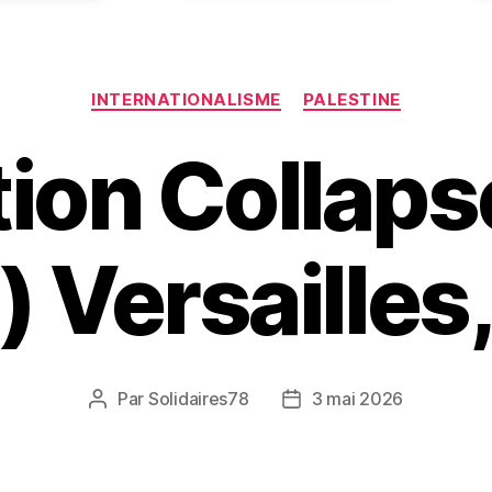
Catégories
INTERNATIONALISME
PALESTINE
tion Collaps
) Versailles,
Par
Solidaires78
3 mai 2026
Auteur
Date
de
de
l’article
l’article