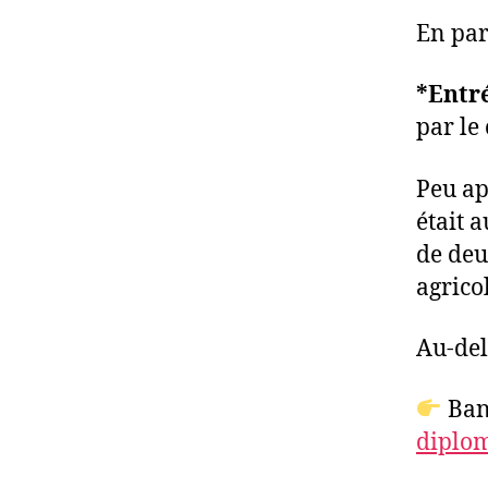
En par
*Entr
par le
Peu ap
était 
de deu
agrico
Au-del
Ban
diplom