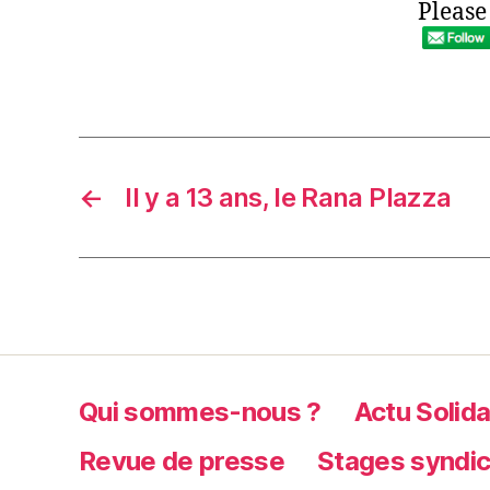
Please
←
Il y a 13 ans, le Rana Plazza
Qui sommes-nous ?
Actu Solida
Revue de presse
Stages syndi