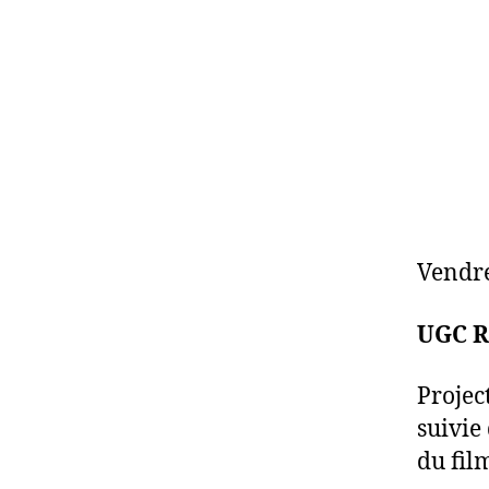
Vendre
UGC Ro
Projec
suivie
du film