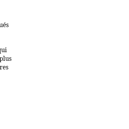
ués
qui
 plus
res