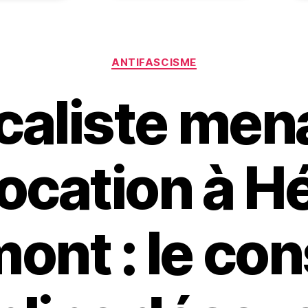
Catégories
ANTIFASCISME
caliste men
ocation à H
nt : le con