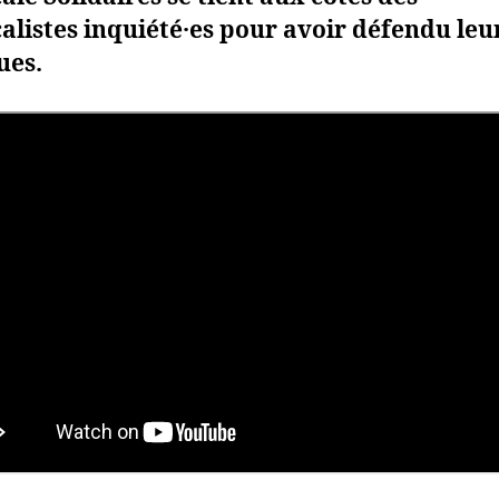
alistes inquiété·es pour avoir défendu leu
ues.