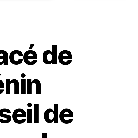
acé de
énin
seil de