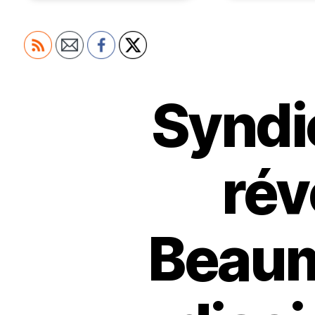
Syndi
rév
Beaumo