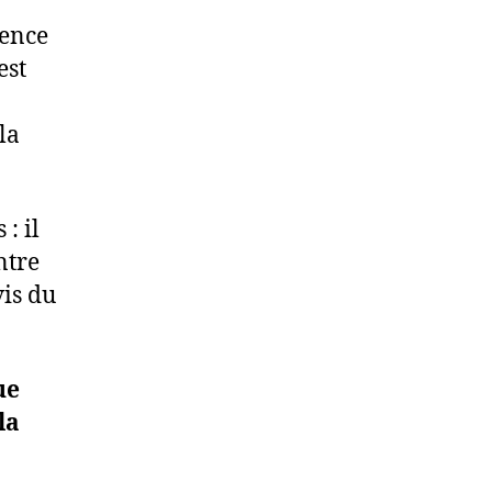
sence
est
la
: il
ntre
is du
ue
la