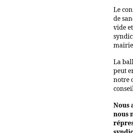
Le con
de san
vide e
syndic
mairie
La bal
peut e
notre 
conseil
Nous 
nous n
répre
syndic