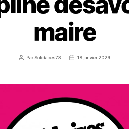
pline désav
maire
Par
Solidaires78
18 janvier 2026
Auteur
Date
de
de
l’article
l’article