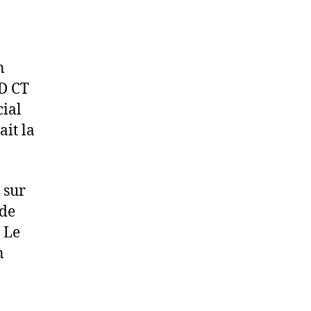
n
UD CT
cial
ait la
 sur
 de
 Le
n