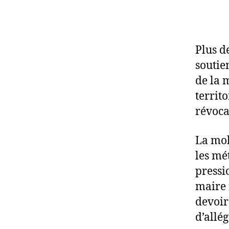
Plus d
soutie
de la 
territ
révoca
La mob
les mé
pressi
maire 
devoir
d’allé