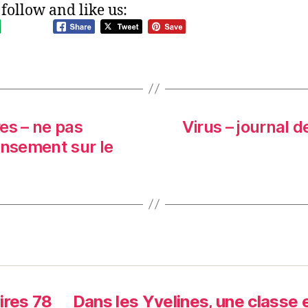
 follow and like us:
es – ne pas
Virus – journal 
ensement sur le
ires 78
Dans les Yvelines, une classe 