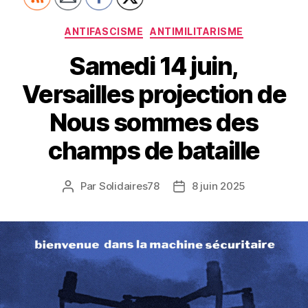
Catégories
ANTIFASCISME
ANTIMILITARISME
Samedi 14 juin,
Versailles projection de
Nous sommes des
champs de bataille
Par
Solidaires78
8 juin 2025
Auteur
Date
de
de
l’article
l’article