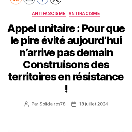
Catégories
ANTIFASCISME
ANTIRACISME
Appel unitaire : Pour que
le pire évité aujourd’hui
n’arrive pas demain
Construisons des
territoires en résistance
!
Par
Solidaires78
18 juillet 2024
Auteur
Date
de
de
l’article
l’article