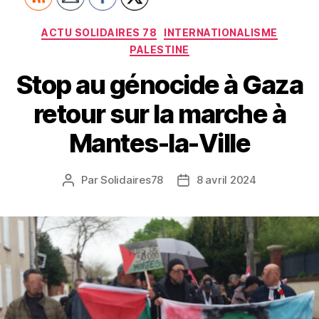
Catégories
ACTU SOLIDAIRES 78
INTERNATIONALISME
PALESTINE
Stop au génocide à Gaza
retour sur la marche à
Mantes-la-Ville
Par
Solidaires78
8 avril 2024
Auteur
Date
de
de
l’article
l’article