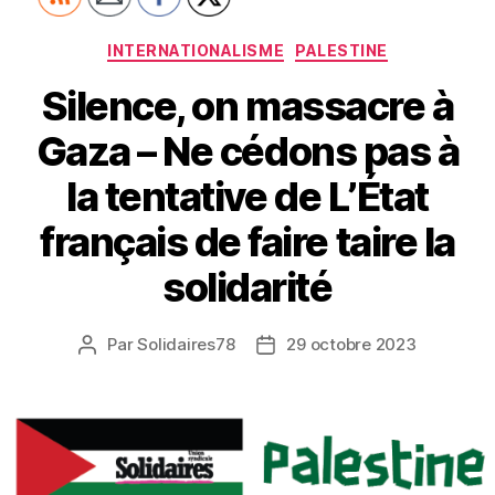
Catégories
INTERNATIONALISME
PALESTINE
Silence, on massacre à
Gaza – Ne cédons pas à
la tentative de L’État
français de faire taire la
solidarité
Par
Solidaires78
29 octobre 2023
Auteur
Date
de
de
l’article
l’article