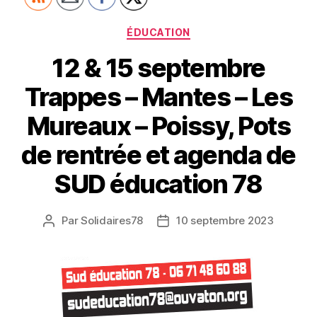
Catégories
ÉDUCATION
12 & 15 septembre
Trappes – Mantes – Les
Mureaux – Poissy, Pots
de rentrée et agenda de
SUD éducation 78
Par
Solidaires78
10 septembre 2023
Auteur
Date
de
de
l’article
l’article