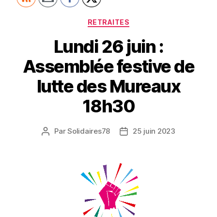
Catégories
RETRAITES
Lundi 26 juin :
Assemblée festive de
lutte des Mureaux
18h30
Par
Solidaires78
25 juin 2023
Auteur
Date
de
de
l’article
l’article