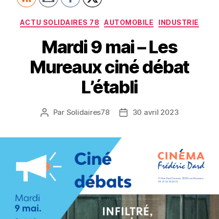
Catégories
ACTU SOLIDAIRES 78
AUTOMOBILE
INDUSTRIE
Mardi 9 mai – Les
Mureaux ciné débat
L’établi
Par
Solidaires78
30 avril 2023
Auteur
Date
de
de
l’article
l’article