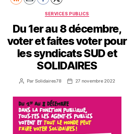
Catégories
SERVICES PUBLICS
Du 1er au 8 décembre,
voter et faites voter pour
les syndicats SUD et
SOLIDAIRES
Par
Solidaires78
27 novembre 2022
Auteur
Date
de
de
l’article
l’article