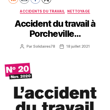
Catégories
ACCIDENTS DU TRAVAIL
NETTOYAGE
Accident du travail à
Porcheville…
Par
Solidaires78
18 juillet 2021
Auteur
Date
de
de
l’article
l’article