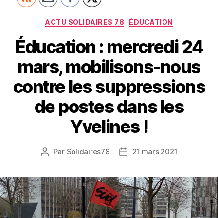
Catégories
ACTU SOLIDAIRES 78
ÉDUCATION
Éducation : mercredi 24
mars, mobilisons-nous
contre les suppressions
de postes dans les
Yvelines !
Par
Solidaires78
21 mars 2021
Auteur
Date
de
de
l’article
l’article