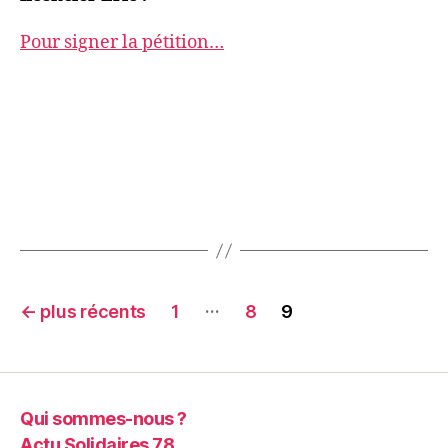
Pour signer la pétition…
Navigation
…
←
plus récents
1
8
9
des
articles
Qui sommes-nous ?
Actu Solidaires 78