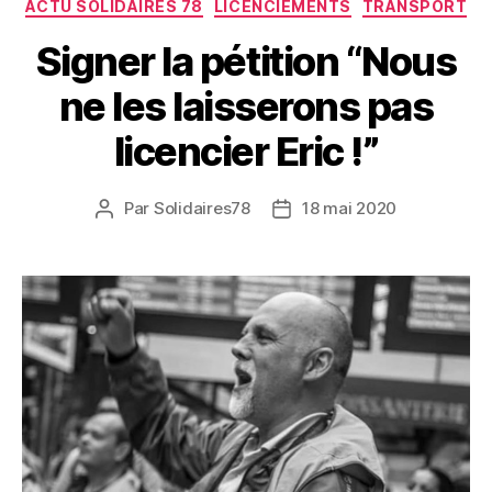
Catégories
ACTU SOLIDAIRES 78
LICENCIEMENTS
TRANSPORT
Signer la pétition “Nous
ne les laisserons pas
licencier Eric !”
Par
Solidaires78
18 mai 2020
Auteur
Date
de
de
l’article
l’article