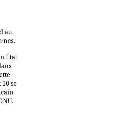
rd au
n·nes.
un État
dans
ette
 10 se
icain
’ONU.