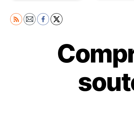
Compre
soute