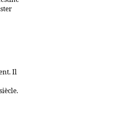
ster
nt. Il
iècle.