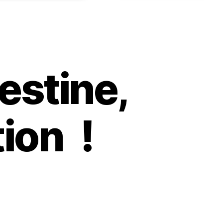
estine,
tion !