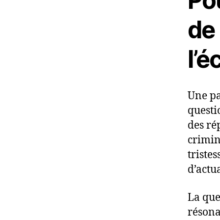
Pou
de 
l’é
Une pa
questi
des ré
crimin
tristes
d’actu
La que
résona