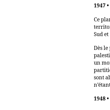
1947 •
Ce pla
territ
Sud et
Dès le
palest
un mon
partit
sont a
n’étan
1948 