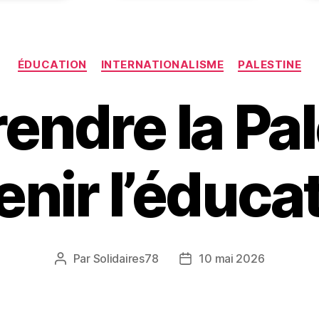
Catégories
ÉDUCATION
INTERNATIONALISME
PALESTINE
ndre la Pal
nir l’éduca
Par
Solidaires78
10 mai 2026
Auteur
Date
de
de
l’article
l’article