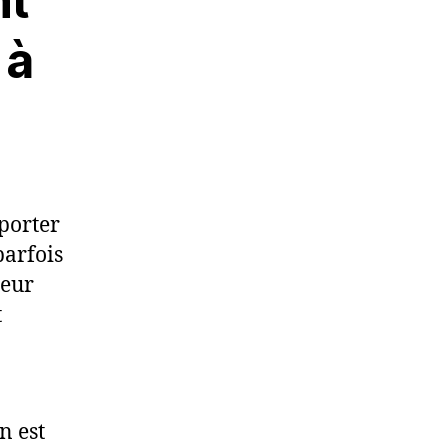
nt
 à
porter
parfois
leur
t
n est