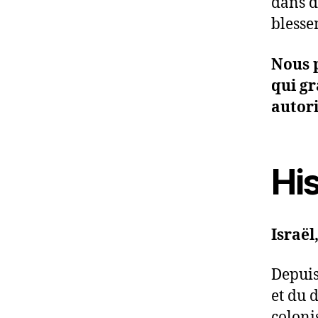
dans d
blesse
Nous p
qui g
autori
His
Israël
Depuis 
et du d
coloni