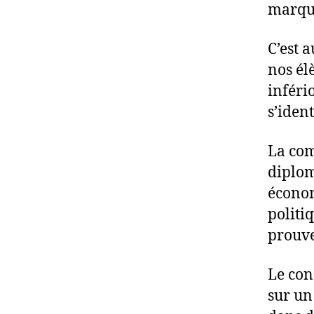
marqu
C’est 
nos él
inféri
s’ident
La com
diplom
économ
politiq
prouve
Le con
sur un