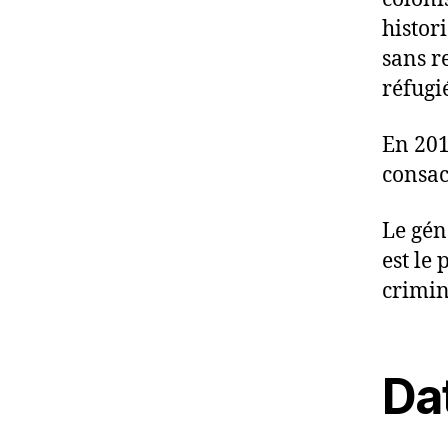
histor
sans re
réfugi
En 2018
consac
Le gén
est le
crimin
Da