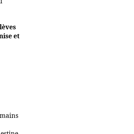
i
lèves
ise et
humains
lestine