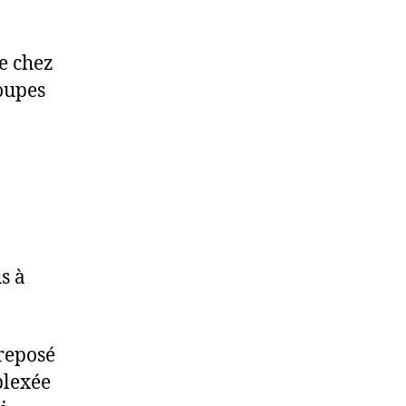
se chez
oupes
s à
reposé
plexée