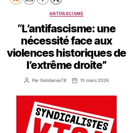
Catégories
ANTIFASCISME
“L’antifascisme: une
nécessité face aux
violences historiques de
l’extrême droite”
Par
Solidaires78
15 mars 2026
Auteur
Date
de
de
l’article
l’article