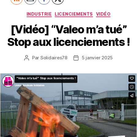
Catégories
INDUSTRIE
LICENCIEMENTS
VIDÉO
[Vidéo] “Valeo m’a tué”
Stop aux licenciements !
Par
Solidaires78
5 janvier 2025
Auteur
Date
de
de
l’article
l’article