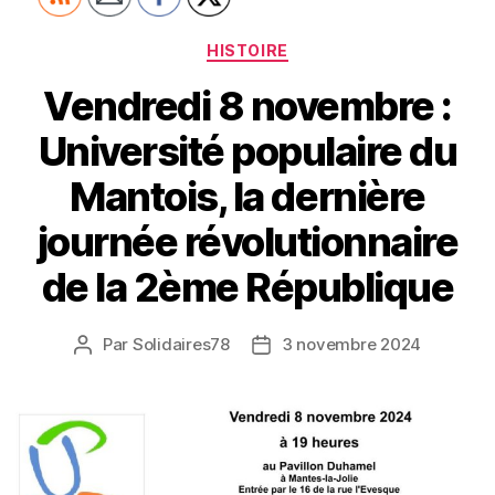
Catégories
HISTOIRE
Vendredi 8 novembre :
Université populaire du
Mantois, la dernière
journée révolutionnaire
de la 2ème République
Par
Solidaires78
3 novembre 2024
Auteur
Date
de
de
l’article
l’article