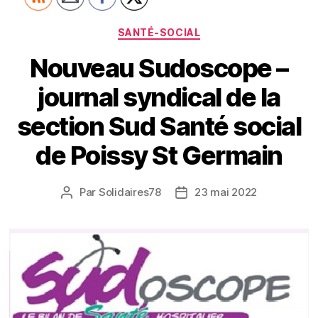
Catégories
SANTÉ-SOCIAL
Nouveau Sudoscope –
journal syndical de la
section Sud Santé social
de Poissy St Germain
Par
Solidaires78
23 mai 2022
Auteur
Date
de
de
l’article
l’article