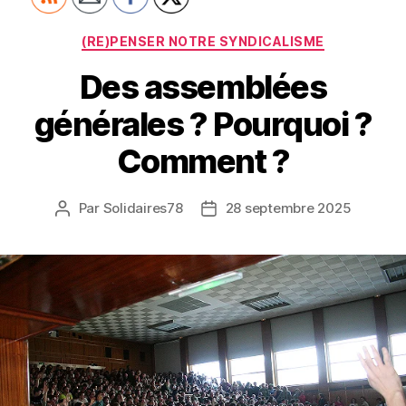
Catégories
(RE)PENSER NOTRE SYNDICALISME
Des assemblées
générales ? Pourquoi ?
Comment ?
Par
Solidaires78
28 septembre 2025
Auteur
Date
de
de
l’article
l’article