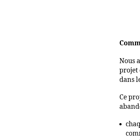
Commu
Nous a
projet
dans l
Ce proj
abando
chaq
comm