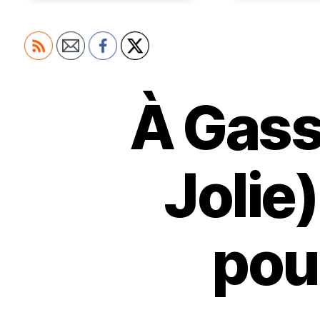
À Gass
Jolie
pou