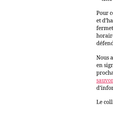
Pour c
et d’h
fermet
horair
défend
Nous a
en sig
procha
sauvon
d’info
Le col