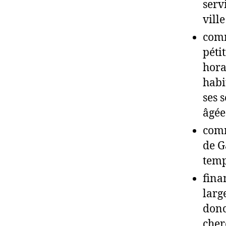
serv
ville
comm
péti
hora
habi
ses 
âgée
comm
de G
temp
fina
larg
donc
cher