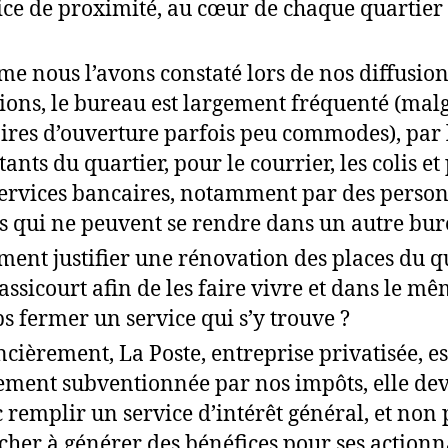
ice de proximité, au cœur de chaque quartier 
e nous l’avons constaté lors de nos diffusion
tions, le bureau est largement fréquenté (malg
ires d’ouverture parfois peu commodes), par 
tants du quartier, pour le courrier, les colis et
services bancaires, notamment par des perso
s qui ne peuvent se rendre dans un autre bu
ent justifier une rénovation des places du q
assicourt afin de les faire vivre et dans le m
s fermer un service qui s’y trouve ?
ncièrement, La Poste, entreprise privatisée, es
ement subventionnée par nos impôts, elle dev
 remplir un service d’intérêt général, et non 
cher à générer des bénéfices pour ses actionn