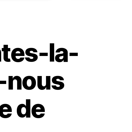
tes-la-
s-nous
e de