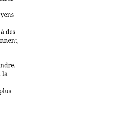
oyens
 à des
ennent,
indre,
 la
plus