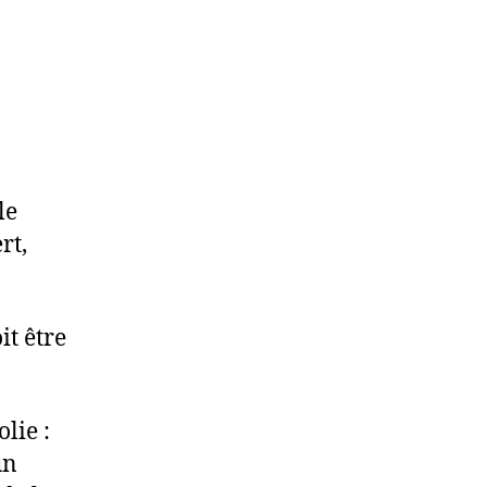
le
rt,
it être
lie :
un