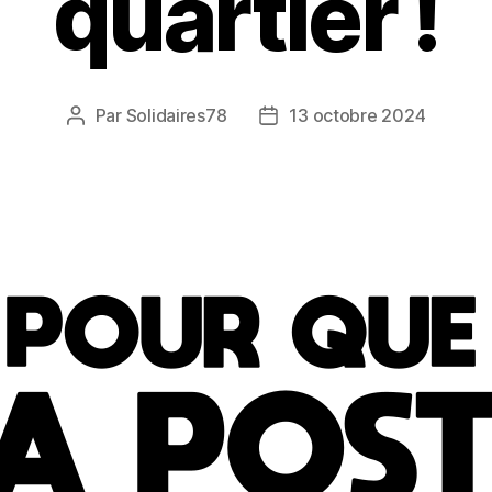
quartier !
Par
Solidaires78
13 octobre 2024
Auteur
Date
de
de
l’article
l’article