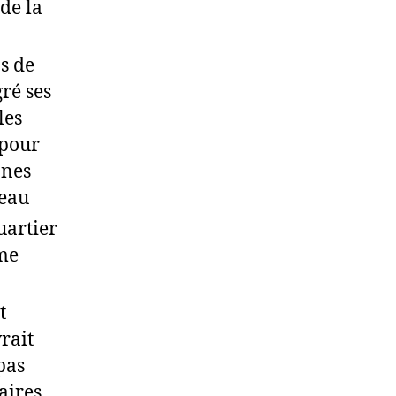
de la
s de
ré ses
les
 pour
nnes
reau
uartier
ême
t
rait
pas
aires