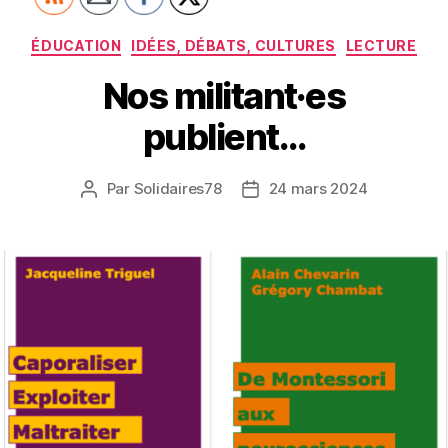
Catégories
ÉDUCATION
IDÉES, DÉBATS, CULTURES
LECTURE
Nos militant·es
publient…
Par
Solidaires78
24 mars 2024
Auteur
Date
de
de
l’article
l’article